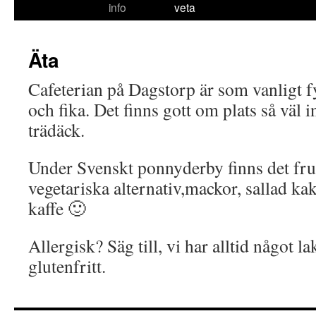
info
veta
till
innehåll
Äta
Cafeterian på Dagstorp är som vanligt f
och fika. Det finns gott om plats så väl 
trädäck.
Under Svenskt ponnyderby finns det fruk
vegetariska alternativ,mackor, sallad kak
kaffe 🙂
Allergisk? Säg till, vi har alltid något la
glutenfritt.